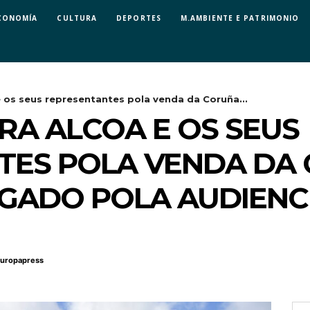
CONOMÍA
CULTURA
DEPORTES
M.AMBIENTE E PATRIMONIO
e os seus representantes pola venda da Coruña...
RA ALCOA E OS SEUS
TES POLA VENDA DA 
OGADO POLA AUDIENC
uropapress