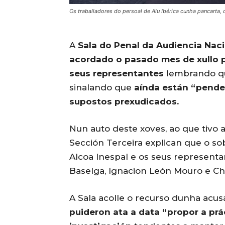
Os traballadores do persoal de Alu Ibérica cunha pancarta, 
A
Sala do Penal da Audiencia Naci
acordado o pasado mes de xullo p
seus representantes
lembrando 
sinalando que
aínda están “pende
supostos prexudicados.
Nun auto deste xoves, ao que tivo 
Sección Terceira explican que o so
Alcoa Inespal e os seus represent
Baselga, Ignacion León Mouro e Ch
A Sala acolle o recurso dunha acus
puideron ata a data “propor a prá