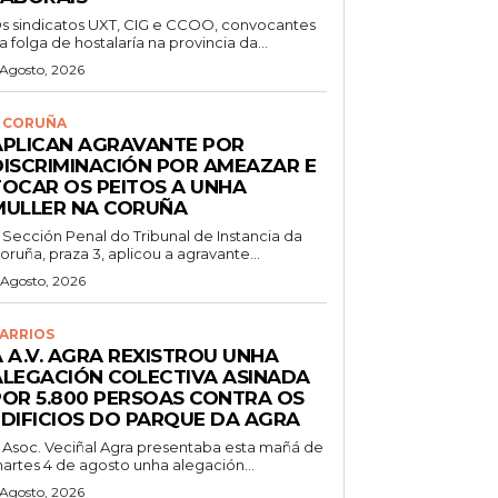
s sindicatos UXT, CIG e CCOO, convocantes
a folga de hostalaría na provincia da...
 Agosto, 2026
 CORUÑA
APLICAN AGRAVANTE POR
DISCRIMINACIÓN POR AMEAZAR E
TOCAR OS PEITOS A UNHA
MULLER NA CORUÑA
 Sección Penal do Tribunal de Instancia da
oruña, praza 3, aplicou a agravante...
 Agosto, 2026
ARRIOS
 A.V. AGRA REXISTROU UNHA
ALEGACIÓN COLECTIVA ASINADA
POR 5.800 PERSOAS CONTRA OS
EDIFICIOS DO PARQUE DA AGRA
 Asoc. Veciñal Agra presentaba esta mañá de
artes 4 de agosto unha alegación...
 Agosto, 2026