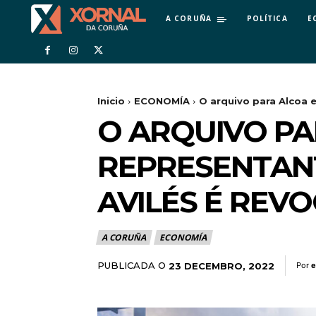
A CORUÑA
POLÍTICA
E
Inicio
ECONOMÍA
O arquivo para Alcoa 
O ARQUIVO PA
REPRESENTAN
AVILÉS É REV
A CORUÑA
ECONOMÍA
PUBLICADA O
23 DECEMBRO, 2022
Por
e