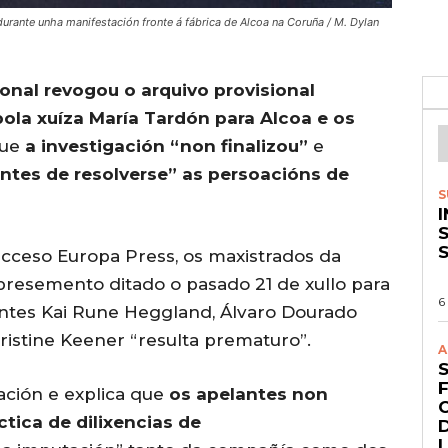
durante unha manifestación fronte á fábrica de Alcoa na Coruña / M. Dylan
onal revogou o arquivo provisional
ola xuíza María Tardón para Alcoa e os
que
a investigación “non finalizou”
e
ntes de resolverse” as persoacións de
S
S
acceso Europa Press, os maxistrados da
bresemento ditado o pasado 21 de xullo para
6
antes Kai Rune Heggland, Álvaro Dourado
ristine Keener “resulta prematuro”.
A
ación e explica que
os apelantes non
ctica de dilixencias de