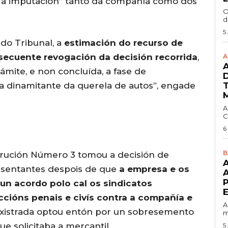
a imputación” tanto da compañía como dos
O
d
5
 do Tribunal, a
estimación do recurso de
secuente revogación da decisión recorrida
,
A
ámite, e non concluída, a fase de
sa dinamitante da querela de autos”, engade
A
C
6
B
strución Número 3 tomou a decisión de
A
resentantes despois de que
a empresa e os
un acordo polo cal os sindicatos
ccións penais e civís contra a compañía e
A
axistrada optou entón por un sobresemento
m
que solicitaba a mercantil.
5