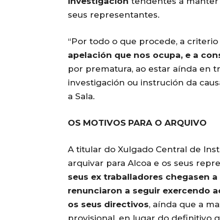
investigación
tendentes a manter 
seus representantes.
“Por todo o que procede, a criterio
apelación que nos ocupa, e a con
por prematura, ao estar aínda en tr
investigación ou instrución da cau
a Sala.
OS MOTIVOS PARA O ARQUIVO
A titular do Xulgado Central de In
arquivar para Alcoa e os seus rep
seus ex traballadores chegasen a 
renunciaron a seguir exercendo a
os seus directivos
, aínda que a m
provisional, en lugar do definitivo 