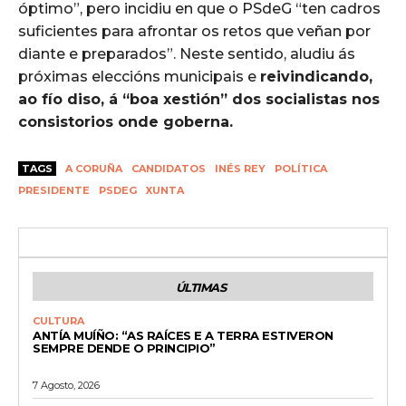
óptimo”, pero incidiu en que o PSdeG “ten cadros
suficientes para afrontar os retos que veñan por
diante e preparados”. Neste sentido, aludiu ás
próximas eleccións municipais e
reivindicando,
ao fío diso, á “boa xestión” dos socialistas nos
consistorios onde goberna.
TAGS
A CORUÑA
CANDIDATOS
INÉS REY
POLÍTICA
PRESIDENTE
PSDEG
XUNTA
ÚLTIMAS
CULTURA
ANTÍA MUÍÑO: “AS RAÍCES E A TERRA ESTIVERON
SEMPRE DENDE O PRINCIPIO”
7 Agosto, 2026