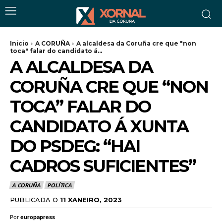
Inicio
A CORUÑA
A alcaldesa da Coruña cre que "non
toca" falar do candidato á...
A ALCALDESA DA
CORUÑA CRE QUE “NON
TOCA” FALAR DO
CANDIDATO Á XUNTA
DO PSDEG: “HAI
CADROS SUFICIENTES”
A CORUÑA
POLÍTICA
PUBLICADA O
11 XANEIRO, 2023
Por
europapress