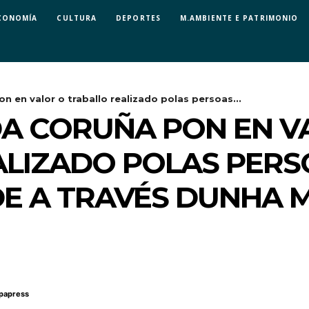
CONOMÍA
CULTURA
DEPORTES
M.AMBIENTE E PATRIMONIO
n en valor o traballo realizado polas persoas...
DA CORUÑA PON EN V
ALIZADO POLAS PERS
DE A TRAVÉS DUNHA 
papress