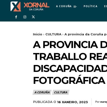
A CORUÑA
POLÍTICA
E
Inicio
CULTURA
A provincia da Coruña po
A PROVINCIA 
TRABALLO RE
DISCAPACIDA
FOTOGRÁFICA
A CORUÑA
CULTURA
PUBLICADA O
16 XANEIRO, 2023
Por
euro