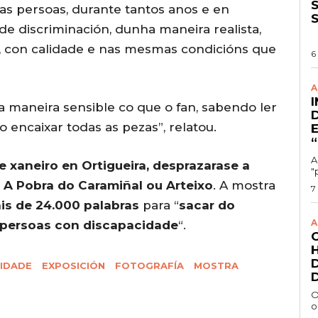
S
as persoas, durante tantos anos e en
 de discriminación, dunha maneira realista,
, con calidade e nas mesmas condicións que
6
A
 maneira sensible co que o fan, sabendo ler
 encaixar todas as pezas”, relatou.
A
e xaneiro en Ortigueira, desprazarase a
"
 A Pobra do Caramiñal ou Arteixo
. A mostra
7
is de 24.000 palabras
para “
sacar do
A
s persoas con discapacidade
“.
IDADE
EXPOSICIÓN
FOTOGRAFÍA
MOSTRA
O
o