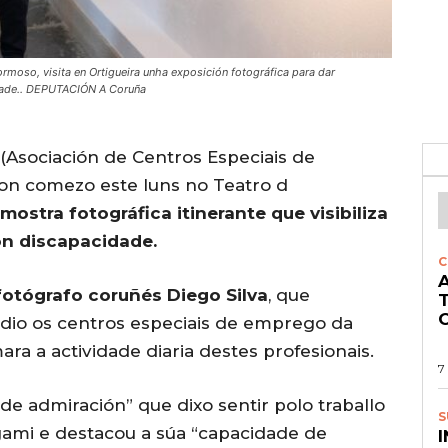
rmoso, visita en Ortigueira unha exposición fotográfica para dar
idade.. DEPUTACIÓN A Coruña
(Asociación de Centros Especiais de
n comezo este luns no Teatro d
mostra fotográfica itinerante que visibiliza
on discapacidade.
C
A
otógrafo coruñés Diego Silva
, que
O
dio os centros especiais de emprego da
ra a actividade diaria destes profesionais.
7
e admiración” que dixo sentir polo traballo
S
ami e destacou a súa “capacidade de