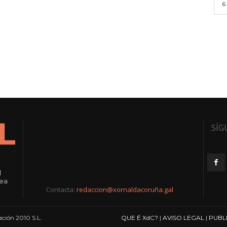
6
SÍG
l
rea
Contacta:
redaccion@xornaldacoruña.gal
ción 2010 S.L.
QUE É XdC?
|
AVISO LEGAL
|
PUBL