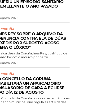
UFRIU UN EPISODIO SANITARIO
SEMELLANTE O ANO PASADO
 Agosto, 2026
 CORUÑA
INÉS REY SOBRE O ARQUIVO DA
DENUNCIA CONTRA ELA DE DÚAS
EXEDÍS POR SUPOSTO ACOSO:
“ERA O LÓXICO”
 alcaldesa da Coruña, Inés Rey, cualificou de
paso lóxico" o arquivo por parte...
 Agosto, 2026
 CORUÑA
O CONCELLO DA CORUÑA
HABILITARÁ UN APARCADOIRO
DISUASORIO DE CARA Á ECLIPSE
DO DÍA 12 DE AGOSTO
 Concello da Coruña publicou este mércores
 bando municipal que regula as actividades...