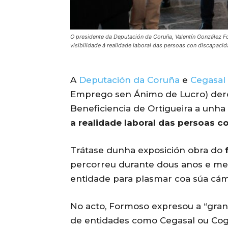
O presidente da Deputación da Coruña, Valentín González Fo
visibilidade á realidade laboral das persoas con discapac
A
Deputación da Coruña
e
Cegasal
Emprego sen Ánimo de Lucro) dero
Beneficiencia de Ortigueira a unha
a realidade laboral das persoas c
Trátase dunha exposición obra do
f
percorreu durante dous anos e me
entidade para plasmar coa súa cáma
No acto, Formoso expresou a “grand
de entidades como Cegasal ou Cog