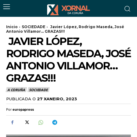
Inicio
SOCIEDADE
Javier López, Rodrigo Maseda, José
Antonio Villamor... GRAZAS!!!
JAVIER LÓPEZ,
RODRIGO MASEDA, JOSÉ
ANTONIO VILLAMOR…
GRAZAS!!!
A CORUÑA
SOCIEDADE
PUBLICADA O
27 XANEIRO, 2023
Por
europapress