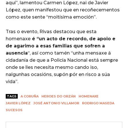
aquí”, lamentou Carmen López, nai de Javier
López, quen manifestou que en recoñecementos
como este sente “moitísima emoción”.
Tras o evento, Rivas destacou que esta
homenaxe
é “un acto de recordo, de apoio e
de agarimo a esas familias que sofren a
ausencia
“, así como tamén “unha mensaxe á
cidadanía de que a Policía Nacional está sempre
onde se lles necesita mesmo cando iso,
nalgunhas ocasións, supón pór en risco a súa
vida”.
TAGS
A CORUÑA
HEROES DO ORZÁN
HOMENAXE
JAVIER LÓPEZ
JOSÉ ANTONIO VILLAMOR
RODRIGO MASEDA
SUCESOS