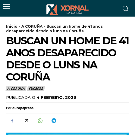
Inicio
A CORUÑA
Buscan un home de 41 anos
desaparecido desde o luns na Coruña
BUSCAN UN HOME DE 41
ANOS DESAPARECIDO
DESDE O LUNS NA
CORUÑA
A CORUÑA
SUCESOS
PUBLICADA O
4 FEBREIRO, 2023
Por
europapress