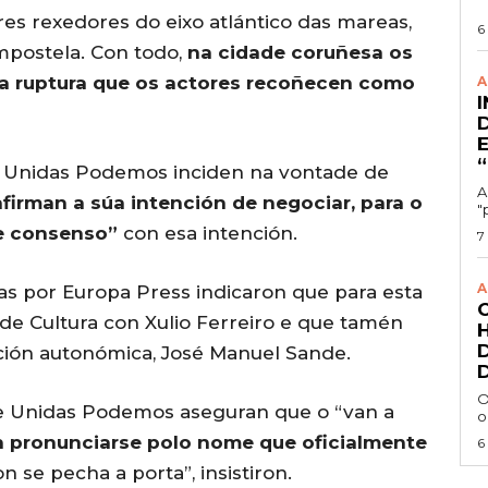
es rexedores do eixo atlántico das mareas,
6
mpostela. Con todo,
na cidade coruñesa os
ha ruptura que os actores recoñecen como
A
de Unidas Podemos inciden na vontade de
A
afirman a súa intención de negociar, para o
"
e consenso”
con esa intención.
7
A
as por Europa Press indicaron que para esta
o de Cultura con Xulio Ferreiro e que tamén
ción autonómica, José Manuel Sande.
O
de Unidas Podemos aseguran que o “van a
o
n pronunciarse polo nome que oficialmente
6
n se pecha a porta”, insistiron.