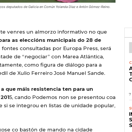
 cos deputados de Galicia en Común Yolanda Díaz e Antón Gómez-Reino.
te venres un almorzo informativo no que
para as eleccións municipais do 28 de
fontes consultadas por Europa Press, será
tade de “negociar” con Marea Atlántica,
C
tamente, como figura de diálogo para a
A
edil de Xulio Ferreiro José Manuel Sande.
O
,
a que máis resistencia ten para un
7
 201
5, cando Podemos non se presentou coa
 si se integrou en listas de unidade popular,
S
S
 fíxose co bastón de mando na cidade