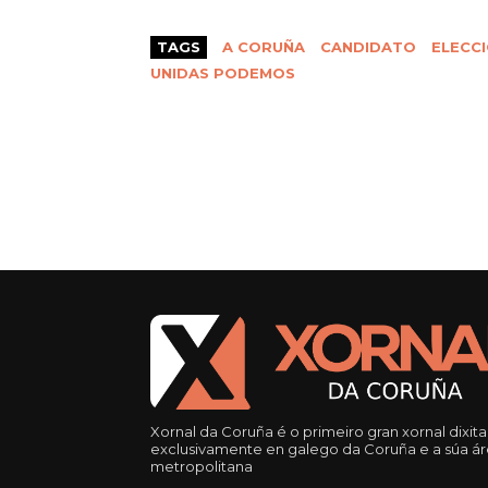
TAGS
A CORUÑA
CANDIDATO
ELECCI
UNIDAS PODEMOS
Xornal da Coruña é o primeiro gran xornal dixita
exclusivamente en galego da Coruña e a súa á
metropolitana