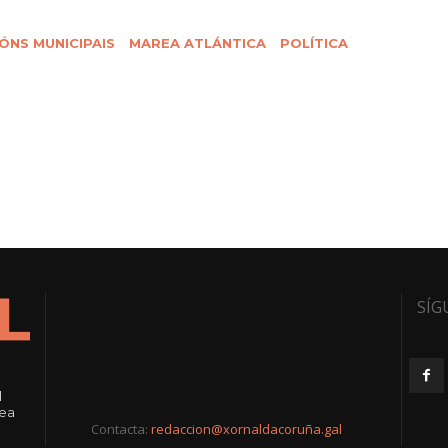
ÓNS MUNICIPAIS
MAREA ATLÁNTICA
POLÍTICA
SÍG
l
rea
Contacta:
redaccion@xornaldacoruña.gal