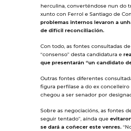
herculina, converténdose nun do tr
xunto con Ferrol e Santiago de Co
problemas internos levaron a un
de difícil reconciliación.
Con todo, as fontes consultadas 
“consenso” desta candidatura e
re
que presentarán “un candidato d
Outras fontes diferentes consultad
figura perfílase a do ex concelleir
chegou a ser senador por designa
Sobre as negociacións, as fontes 
seguir tentado”, aínda que
evitaro
se dará a coñecer este venres.
“No