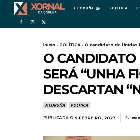
A CORUÑA
POLÍTICA
E
Inicio
POLÍTICA
O candidato de Unidas P
O CANDIDATO
SERÁ “UNHA F
DESCARTAN “N
A CORUÑA
POLÍTICA
PUBLICADA O
9 FEBREIRO, 2023
Por
euro