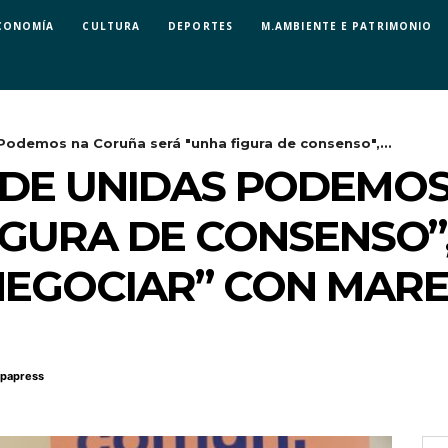
CONOMÍA
CULTURA
DEPORTES
M.AMBIENTE E PATRIMONIO
odemos na Coruña será "unha figura de consenso",...
 DE UNIDAS PODEMO
IGURA DE CONSENSO”
EGOCIAR” CON MARE
papress