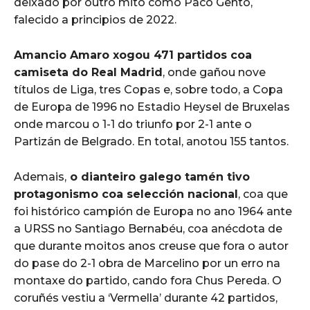
deixado por outro mito como Paco Gento,
falecido a principios de 2022.
Amancio Amaro xogou 471 partidos coa
camiseta do Real Madrid
, onde gañou nove
títulos de Liga, tres Copas e, sobre todo, a Copa
de Europa de 1996 no Estadio Heysel de Bruxelas
onde marcou o 1-1 do triunfo por 2-1 ante o
Partizán de Belgrado. En total, anotou 155 tantos.
Ademais,
o dianteiro galego tamén tivo
protagonismo coa selección nacional
, coa que
foi histórico campión de Europa no ano 1964 ante
a URSS no Santiago Bernabéu, coa anécdota de
que durante moitos anos creuse que fora o autor
do pase do 2-1 obra de Marcelino por un erro na
montaxe do partido, cando fora Chus Pereda. O
coruñés vestiu a ‘Vermella’ durante 42 partidos,