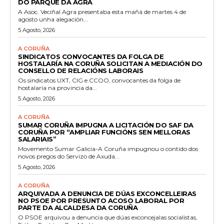
DO PARQUE DA AGRA
A Asoc. Veciñal Agra presentaba esta mañá de martes 4 de
agosto unha alegación...
5 Agosto, 2026
A CORUÑA
SINDICATOS CONVOCANTES DA FOLGA DE
HOSTALARÍA NA CORUÑA SOLICITAN A MEDIACIÓN DO
CONSELLO DE RELACIÓNS LABORAIS
Os sindicatos UXT, CIG e CCOO, convocantes da folga de
hostalaría na provincia da...
5 Agosto, 2026
A CORUÑA
SUMAR CORUÑA IMPUGNA A LICITACIÓN DO SAF DA
CORUÑA POR “AMPLIAR FUNCIÓNS SEN MELLORAS
SALARIAIS”
Movemento Sumar Galicia-A Coruña impugnou o contido dos
novos pregos do Servizo de Axuda...
5 Agosto, 2026
A CORUÑA
ARQUIVADA A DENUNCIA DE DÚAS EXCONCELLEIRAS
NO PSOE POR PRESUNTO ACOSO LABORAL POR
PARTE DA ALCALDESA DA CORUÑA
O PSOE arquivou a denuncia que dúas exconcejalas socialistas,