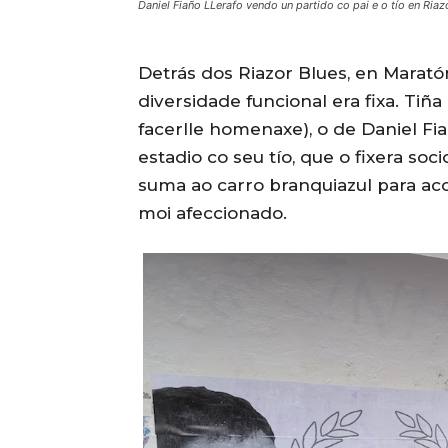
Daniel Fiaño LLerafo vendo un partido co pai e o tío en Riaz
Detrás dos Riazor Blues, en Marató
diversidade funcional era fixa. Ti
facerlle homenaxe), o de Daniel Fi
estadio co seu tío, que o fixera soci
suma ao carro branquiazul para ac
moi afeccionado.