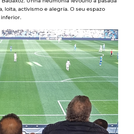
ao Badaxoz. Unha neumonía levouno a pasada
 loita, activismo e alegría. O seu espazo
inferior.