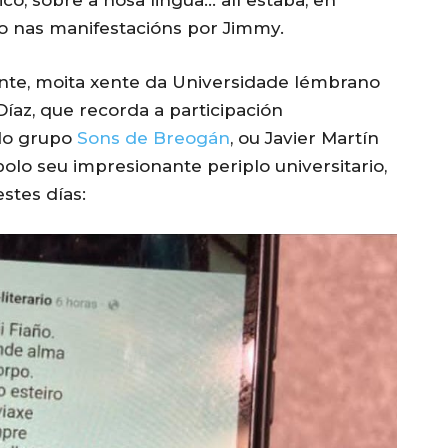
ico, sobre a nosa lingua… alí estaba, en
omo nas manifestacións por Jimmy.
xente, moita xente da Universidade lémbrano
Díaz, que recorda a participación
do grupo
Sons de Breogán
, ou Javier Martín
olo seu impresionante periplo universitario,
estes días: