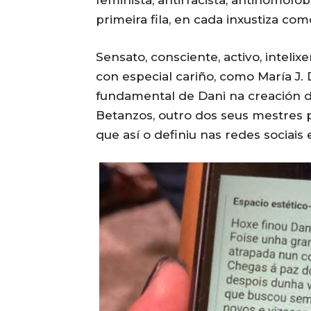
feminista, antirracista, antihomofób
primeira fila, en cada inxustiza c
Sensato, consciente, activo, inteli
con especial cariño, como María J. 
fundamental de Dani na creación 
Betanzos, outro dos seus mestres p
que así o definiu nas redes sociais 