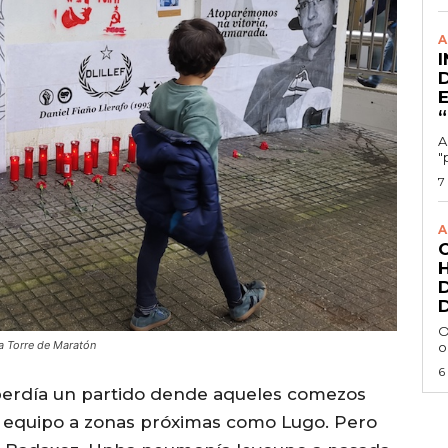
A
A
"
7
A
O
a Torre de Maratón
o
6
n perdía un partido dende aqueles comezos
o equipo a zonas próximas como Lugo. Pero