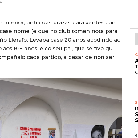
or
n Inferior, unha das prazas para xentes con
ña case nome (e que no club tomen nota para
año Llerafo. Levaba case 20 anos acodindo ao
o aos 8-9 anos, e co seu pai, que se tivo qu
C
ompañalo cada partido, a pesar de non ser
A
O
7
S
S
6