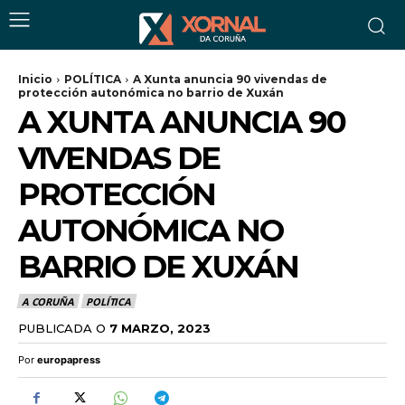
Inicio
POLÍTICA
A Xunta anuncia 90 vivendas de
protección autonómica no barrio de Xuxán
A XUNTA ANUNCIA 90
VIVENDAS DE
PROTECCIÓN
AUTONÓMICA NO
BARRIO DE XUXÁN
A CORUÑA
POLÍTICA
PUBLICADA O
7 MARZO, 2023
Por
europapress