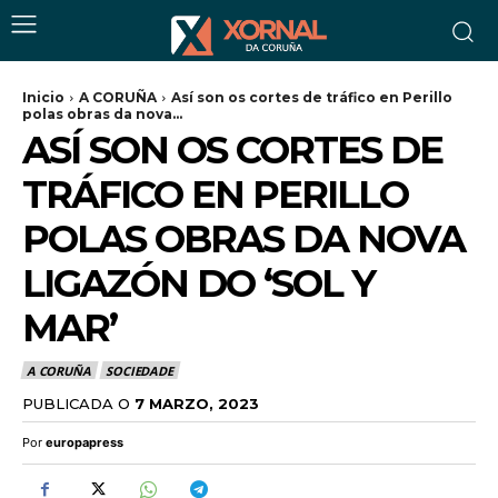
Inicio
A CORUÑA
Así son os cortes de tráfico en Perillo
polas obras da nova...
ASÍ SON OS CORTES DE
TRÁFICO EN PERILLO
POLAS OBRAS DA NOVA
LIGAZÓN DO ‘SOL Y
MAR’
A CORUÑA
SOCIEDADE
PUBLICADA O
7 MARZO, 2023
Por
europapress