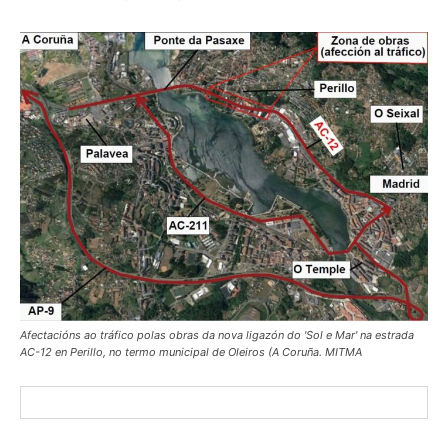
Afectacións ao tráfico polas obras da nova ligazón do 'Sol e Mar' na estrada
AC-12 en Perillo, no termo municipal de Oleiros (A Coruña. MITMA