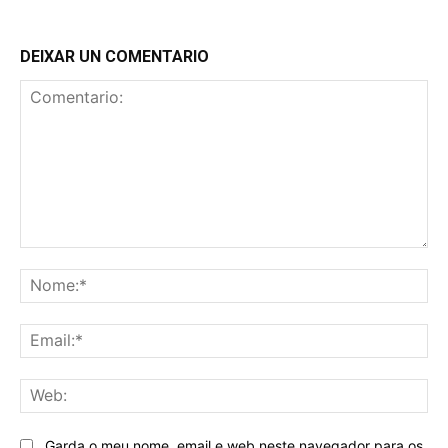
DEIXAR UN COMENTARIO
Comentario:
No
Ema
We
Garda o meu nome, email e web neste navegador para os