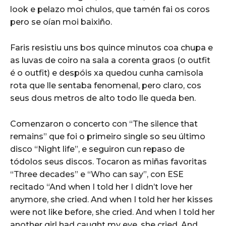
look e pelazo moi chulos, que tamén fai os coros
pero se oían moi baixiño.
Faris resistiu uns bos quince minutos coa chupa e
as luvas de coiro na sala a corenta graos (o outfit
é o outfit) e despóis xa quedou cunha camisola
rota que lle sentaba fenomenal, pero claro, cos
seus dous metros de alto todo lle queda ben.
Comenzaron o concerto con “The silence that
remains” que foi o primeiro single so seu último
disco “Night life”, e seguiron cun repaso de
tódolos seus discos. Tocaron as miñas favoritas
“Three decades” e “Who can say”, con ESE
recitado “And when I told her I didn’t love her
anymore, she cried. And when I told her her kisses
were not like before, she cried. And when I told her
another girl had caught my eye, she cried. And