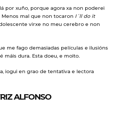
lá por xuño, porque agora xa non poderei
s. Menos mal que non tocaron
I´ll do it
adolescente virxe no meu cerebro e non
e me fago demasiadas películas e ilusións
é máis dura. Esta doeu, e moito.
a, iogui en grao de tentativa e lectora
TRIZ ALFONSO