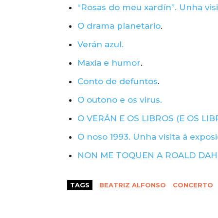
“Rosas do meu xardín”. Unha visi
O drama planetario
.
Verán azul.
Maxia e humor
.
Conto de defuntos
.
O outono e os virus.
O VERÁN E OS LIBROS (E OS LI
O noso 1993. Unha visita á expos
NON ME TOQUEN A ROALD DAH
TAGS
BEATRIZ ALFONSO
CONCERTO