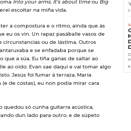
 coma
Into your arms
,
It’s about time
ou
Big
"
erei escoitar na miña vida.
7
A
ter a compostura e o ritmo, aínda que ás
ue eu os vin. Un rapaz pasáballe vasos de
e circunstancias ou de lástima. Outros
antaruxaba e se enfadaba porque se
O
 que a súa. Eu tiña ganas de saltar ao
o
rlle ao oído: Evan sae daquí e vai tomar algo
6
sto. Jesús foi fumar á terraza, María
(e de costas), eu non podía mirar cara
 quedou só cunha guitarra acústica,
gando dun lado para outro, e de súpeto