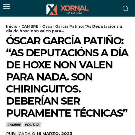
Inicio
CAMBRE
Óscar García Patiño: “As Deputacións a
día de hoxe non valen para...
ÓSCAR GARCÍA PATIÑO:
“AS DEPUTACIÓNS A DÍA
DE HOXE NON VALEN
PARA NADA. SON
CHIRINGUITOS.
DEBERÍAN SER
PURAMENTE TÉCNICAS”
CAMBRE
POLÍTICA
PUBLICADA O
16 MARZO, 2023