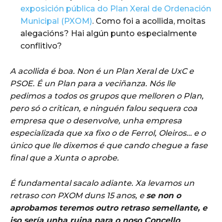
exposición pública do Plan Xeral de Ordenación
Municipal (PXOM)
. Como foi a acollida, moitas
alegacións? Hai algún punto especialmente
conflitivo?
A acollida é boa. Non é un Plan Xeral de UxC e
PSOE. É un Plan para a veciñanza. Nós lle
pedimos a todos os grupos que melloren o Plan,
pero só o critican, e ninguén falou sequera coa
empresa que o desenvolve, unha empresa
especializada que xa fixo o de Ferrol, Oleiros… e o
único que lle dixemos é que cando chegue a fase
final que a Xunta o aprobe.
É fundamental sacalo adiante. Xa levamos un
retraso con PXOM duns 15 anos, e
se non o
aprobamos teremos outro retraso semellante, e
iso sería unha ruina para o noso Concello
.