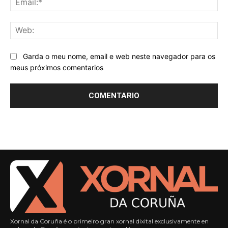
We
Garda o meu nome, email e web neste navegador para os
meus próximos comentarios
Xornal da Coruña é o primeiro gran xornal dixital exclusivamente en