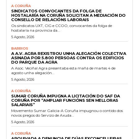
A CORUÑA
SINDICATOS CONVOCANTES DA FOLGA DE
HOSTALARÍA NA CORUÑA SOLICITAN A MEDIACIÓN DO
CONSELLO DE RELACIÓNS LABORAIS
Os sindicatos UXT, CIG e CCOO, convocantes da folga de
hostalaría na provincia da...
5 Agosto, 2026
BARRIOS
A A.V. AGRA REXISTROU UNHA ALEGACIÓN COLECTIVA
ASINADA POR 5.800 PERSOAS CONTRA OS EDIFICIOS
DO PARQUE DA AGRA
A Asoc. Veciñal Agra presentaba esta mañá de martes 4 de
agosto unha alegación...
5 Agosto, 2026
A CORUÑA
SUMAR CORUÑA IMPUGNA A LICITACIÓN DO SAF DA
CORUÑA POR “AMPLIAR FUNCIÓNS SEN MELLORAS
SALARIAIS”
Movemento Sumar Galicia-A Coruña impugnou o contido dos
novos pregos do Servizo de Axuda...
5 Agosto, 2026
A CORUÑA
ARQUIVADA A DENUNCIA DE DÚAS EXCONCELLEIRAS