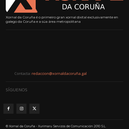
Xornal da Coruña é o primeiro gran xornal dixital exclusivamente en
galego da Coruña e a súa área metropolitana
Contacta:
redaccion@xornaldacoruña.gal
SÍGUENOS
© Xornal da Coruña - Xurimaru Servizos de Comunicación 2010 S.L.