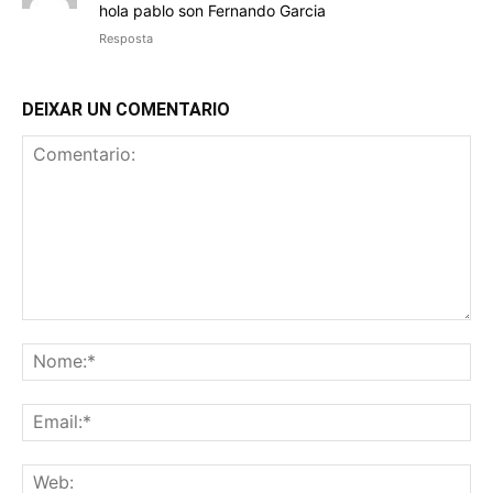
hola pablo son Fernando Garcia
Resposta
DEIXAR UN COMENTARIO
Comentario:
No
Ema
We