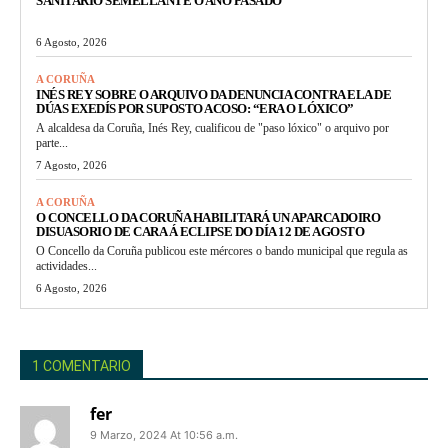
SANITARIO SEMELLANTE O ANO PASADO
6 Agosto, 2026
A CORUÑA
INÉS REY SOBRE O ARQUIVO DA DENUNCIA CONTRA ELA DE
DÚAS EXEDÍS POR SUPOSTO ACOSO: “ERA O LÓXICO”
A alcaldesa da Coruña, Inés Rey, cualificou de "paso lóxico" o arquivo por
parte...
7 Agosto, 2026
A CORUÑA
O CONCELLO DA CORUÑA HABILITARÁ UN APARCADOIRO
DISUASORIO DE CARA Á ECLIPSE DO DÍA 12 DE AGOSTO
O Concello da Coruña publicou este mércores o bando municipal que regula as
actividades...
6 Agosto, 2026
1 COMENTARIO
fer
9 Marzo, 2024 At 10:56 a.m.