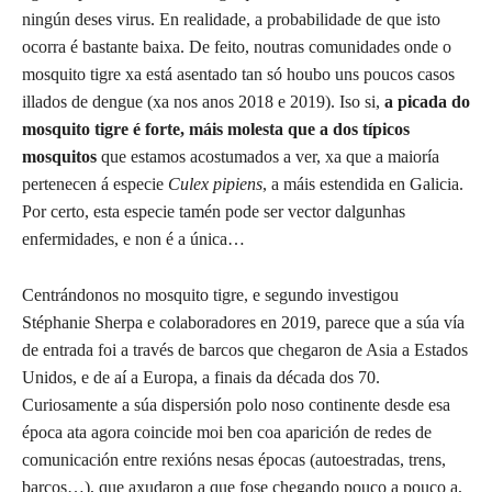
ningún deses virus. En realidade, a probabilidade de que isto
ocorra é bastante baixa. De feito, noutras comunidades onde o
mosquito tigre xa está asentado tan só houbo uns poucos casos
illados de dengue (xa nos anos 2018 e 2019). Iso si,
a picada do
mosquito tigre é forte, máis molesta que a dos típicos
mosquitos
que estamos acostumados a ver, xa que a maioría
pertenecen á especie
Culex pipiens
, a máis estendida en Galicia.
Por certo, esta especie tamén pode ser vector dalgunhas
enfermidades, e non é a única…
Centrándonos no mosquito tigre, e segundo investigou
Stéphanie Sherpa e colaboradores en 2019, parece que a súa vía
de entrada foi a través de barcos que chegaron de Asia a Estados
Unidos, e de aí a Europa, a finais da década dos 70.
Curiosamente a súa dispersión polo noso continente desde esa
época ata agora coincide moi ben coa aparición de redes de
comunicación entre rexións nesas épocas (autoestradas, trens,
barcos…), que axudaron a que fose chegando pouco a pouco a,