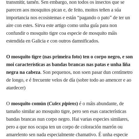
transmitir, tamén. Sen embargo, non todos os insectos que se
parecen aos mosquitos pican e, de feito, moitos teñen a súa
importancia nos ecosistemas e están “pagando o pato” de ter un
aire con estes. Sirva este artigo como unha guía para non
confundir o mosquito tigre coa especie de mosquito máis
estendida en Galicia e con outros damnificados.
O mosquito tigre (nas primeira foto) ten o corpo negro, e son
moi características as bandas brancas nas patas e unha liña
negra na cabeza
. Son pequenos, non soen pasar dun centímetro
de longo, e é frecuente velos de día (sobre todo ao amencer e ao
atardecer)
O
mosquito común (
Culex pipiens
)
é o máis abundante, de
tamaño similar ao mosquito tigre, pero sen esas características
bandas brancas nun corpo negro. Hai varias especies similares,
pero a que nos ocupa ten un corpo de coloración marrón ou
amarelento sen nada especialmente chamativo. É unha especie