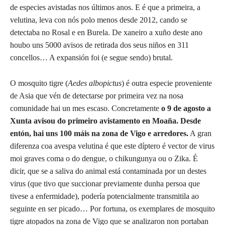
de especies avistadas nos últimos anos. E é que a primeira, a
velutina, leva con nós polo menos desde 2012, cando se
detectaba no Rosal e en Burela. De xaneiro a xuño deste ano
houbo uns 5000 avisos de retirada dos seus niños en 311
concellos… A expansión foi (e segue sendo) brutal.
O mosquito tigre (
Aedes albopictus
) é outra especie proveniente
de Asia que vén de detectarse por primeira vez na nosa
comunidade hai un mes escaso. Concretamente
o 9 de agosto a
Xunta avisou do primeiro avistamento en Moaña. Desde
entón, hai uns 100 máis na zona de Vigo e arredores.
A gran
diferenza coa avespa velutina é que este díptero é vector de virus
moi graves coma o do dengue, o chikungunya ou o Zika. É
dicir, que se a saliva do animal está contaminada por un destes
virus (que tivo que succionar previamente dunha persoa que
tivese a enfermidade), podería potencialmente transmitila ao
seguinte en ser picado… Por fortuna, os exemplares de mosquito
tigre atopados na zona de Vigo que se analizaron non portaban