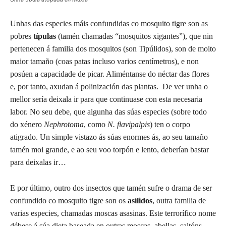
Unhas das especies máis confundidas co mosquito tigre son as
pobres
típulas
(tamén chamadas “mosquitos xigantes”), que nin
pertenecen á familia dos mosquitos (son Tipúlidos), son de moito
maior tamaño (coas patas incluso varios centímetros), e non
posúen a capacidade de picar. Aliméntanse do néctar das flores
e, por tanto, axudan á polinización das plantas.
De ver unha o
mellor sería deixala ir para que continuase con esta necesaria
labor. No seu debe, que algunha das súas especies (sobre todo
do xénero
Nephrotoma
, como
N. flavipalpis
) ten o corpo
atigrado. Un simple vistazo ás súas enormes ás, ao seu tamaño
tamén moi grande, e ao seu voo torpón e lento, deberían bastar
para deixalas ir…
E por último, outro dos insectos que tamén sufre o drama de ser
confundido co mosquito tigre son os
asílidos
, outra familia de
varias especies, chamadas moscas asasinas. Este terrorífico nome
débese á súa dieta baseada en outras moscas, abellas, saltóns,