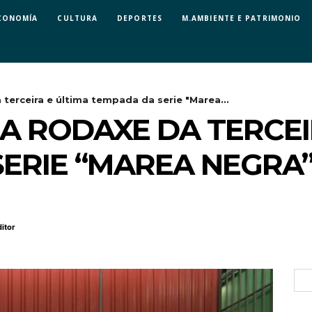
CONOMÍA
CULTURA
DEPORTES
M.AMBIENTE E PATRIMONIO
 terceira e última tempada da serie "Marea...
DA RODAXE DA TERCEI
ERIE “MAREA NEGRA
itor