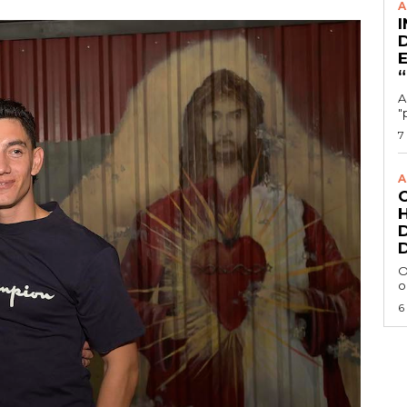
A
A
"
7
A
O
o
6