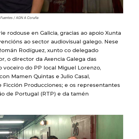
Fuentes / AGN A Coruña
ie rodouse en Galicia, gracias ao apoio Xunta
bvencións ao sector audiovisual galego. Nese
a Román Rodíguez, xunto co delegado
or, o director da Axencia Galega das
e o voceiro do PP local Miguel Lorenzo,
o con Mamen Quintas e Julio Casal,
e Ficción Producciones; e os representantes
são de Portugal (RTP) e da tamén