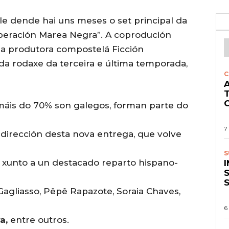
le dende hai uns meses o set principal da
peración Marea Negra”. A coprodución
a produtora compostelá Ficción
 da rodaxe da terceira e última temporada,
C
A
O
 máis do 70% son galegos, forman parte do
7
 dirección desta nova entrega, que volve
S
 xunto a un destacado reparto hispano-
S
agliasso, Pêpê Rapazote, Soraia Chaves,
6
a,
entre outros.