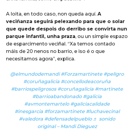
A loita, en todo caso, non queda aquí.
A
veciñanza seguirá pelexando para que o solar
que quede despois do derribo se convirta nun
parque infantil, unha praza
, ou un simple espazo
de esparcimento veciñal. “Xa temos contado
máis de 20 nenos no barrio, e iso é o que
necesitamos agora”, explica.
@elmundodemandi
#Forzamartinete
#peligro
#coruñagalicia
#concellodeacoruña
#barriospeligrosos
#coruñagalicia
#martinete
#barrioabandonado
#galicia
#avmontemartelo
#galiciacalidade
#inesgarcia
#forzamartinete
#luchavecinal
#valedora
#defensadelpueblo
♬ sonido
original – Mandi Dieguez