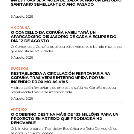
INVESTIGAN SE A MOZA DE SADA SUFRIU UN EPISODIO
SANITARIO SEMELLANTE O ANO PASADO
6 Agosto, 2026
A CORUÑA
O CONCELLO DA CORUÑA HABILITARÁ UN
APARCADOIRO DISUASORIO DE CARA Á ECLIPSE DO
DÍA 12 DE AGOSTO
O Concello da Coruña publicou este mércores o bando municipal
que regula as actividades...
6 Agosto, 2026
SUCESOS
RESTABLECIDA A CIRCULACIÓN FERROVIARIA NA
CORUÑA TRAS VERSE INTERROMPIDA POR UN
INCENDIO PRÓXIMO ÁS VÍAS
A circulación ferroviaria de entrada e saída na Coruña quedou
restablecida tras verse interrompida...
6 Agosto, 2026
ARTEIXO
O GOBERNO DESTINA MÁIS DE 133 MILLÓNS PARA UN
PROXECTO EN ARTEIXO QUE PRODUCIRÁ H2
RENOVABLE
O Ministerio para a Transición Ecolóxica e o Reto Demográfico
asignou 233,4 millóns de...