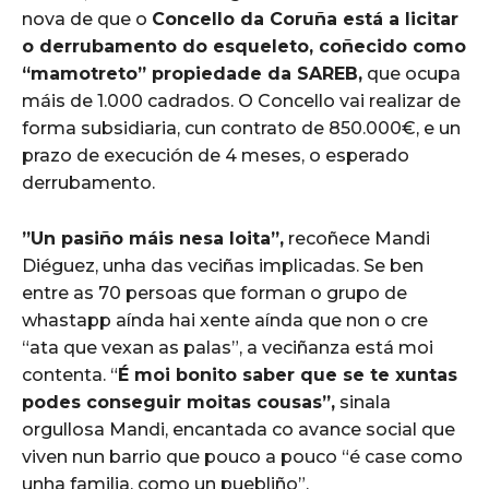
nova de que o
Concello da Coruña está a licitar
o derrubamento do esqueleto, coñecido como
“mamotreto” propiedade da SAREB,
que ocupa
máis de 1.000 cadrados. O Concello vai realizar de
forma subsidiaria, cun contrato de 850.000€, e un
prazo de execución de 4 meses, o esperado
derrubamento.
”Un pasiño máis nesa loita”,
recoñece Mandi
Diéguez, unha das veciñas implicadas. Se ben
entre as 70 persoas que forman o grupo de
whastapp aínda hai xente aínda que non o cre
“ata que vexan as palas”, a veciñanza está moi
contenta. “
É moi bonito saber que se te xuntas
podes conseguir moitas cousas”,
sinala
orgullosa Mandi, encantada co avance social que
viven nun barrio que pouco a pouco “é case como
unha familia, como un puebliño”.