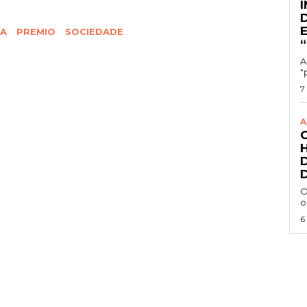
ÍA
PREMIO
SOCIEDADE
A
"
7
A
O
o
6