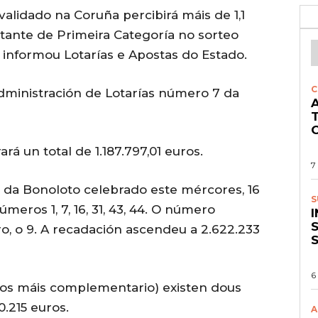
alidado na Coruña percibirá máis de 1,1
rtante de Primeira Categoría no sorteo
informou Lotarías e Apostas do Estado.
C
dministración de Lotarías número 7 da
A
O
rá un total de 1.187.797,01 euros.
7
da Bonoloto celebrado este mércores, 16
S
meros 1, 7, 16, 31, 43, 44. O número
S
o, o 9. A recadación ascendeu a 2.622.233
6
tos máis complementario) existen dous
0.215 euros.
A