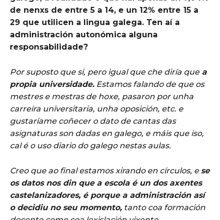
de nenxs de entre 5 a 14, e un 12% entre 15 a
29 que utilicen a lingua galega. Ten aí a
administración autonómica
alguna
responsabilidade?
Por suposto que si, pero igual que che diría que
a
propia universidade.
Estamos falando de que os
mestres e mestras de hoxe, pasaron por unha
carreira universitaria, unha oposición, etc. e
gustaríame coñecer o dato de cantas das
asignaturas son dadas en galego, e máis que iso,
cal é o uso diario do galego nestas aulas.
Creo que ao final estamos xirando en círculos, e
se
os datos nos din que a escola é un dos axentes
castelanizadores, é porque a administración así
o decidiu no seu momento,
tanto coa formación
docente como coa lexislación vixente.