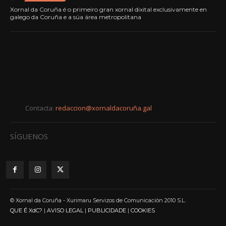
Xornal da Coruña é o primeiro gran xornal dixital exclusivamente en
galego da Coruña e a súa área metropolitana
Contacta:
redaccion@xornaldacoruña.gal
SÍGUENOS
© Xornal da Coruña - Xurimaru Servizos de Comunicación 2010 S.L.
QUE É XdC?
|
AVISO LEGAL
|
PUBLICIDADE
|
COOKIES