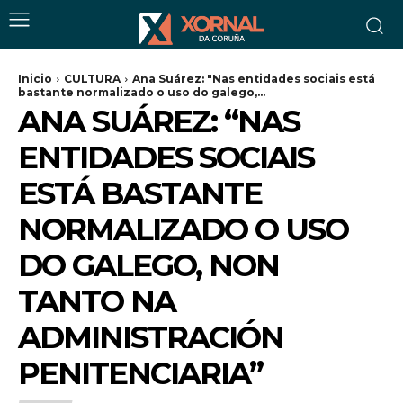
Inicio
CULTURA
Ana Suárez: "Nas entidades sociais está
bastante normalizado o uso do galego,...
ANA SUÁREZ: “NAS
ENTIDADES SOCIAIS
ESTÁ BASTANTE
NORMALIZADO O USO
DO GALEGO, NON
TANTO NA
ADMINISTRACIÓN
PENITENCIARIA”