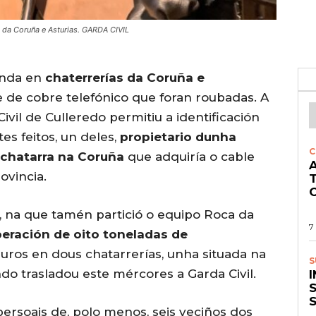
 da Coruña e Asturias. GARDA CIVIL
enda en
chaterrerías da Coruña e
e de cobre telefónico que foran roubadas. A
ivil de Culleredo permitiu a identificación
es feitos, un deles,
propietario dunha
C
chatarra na Coruña
que adquiría o cable
A
ovincia.
O
, na que tamén partició o equipo Roca da
7
peración de oito toneladas de
uros en dous chatarrerías, unha situada na
S
do trasladou este mércores a Garda Civil.
S
rsoais de, polo menos, seis veciños dos