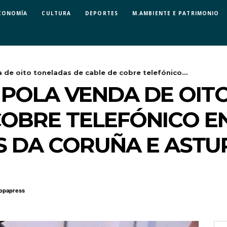
CONOMÍA
CULTURA
DEPORTES
M.AMBIENTE E PATRIMONIO
 de oito toneladas de cable de cobre telefónico...
 POLA VENDA DE OIT
COBRE TELEFÓNICO E
 DA CORUÑA E ASTU
opapress