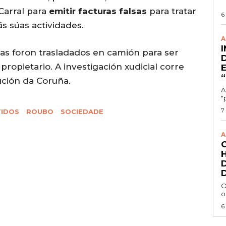
arral para
emitir facturas falsas
para tratar
6
s súas actividades.
A
as foron trasladados en camión para ser
propietario. A investigación xudicial corre
ución da Coruña.
A
"
7
TIDOS
ROUBO
SOCIEDADE
A
O
o
6