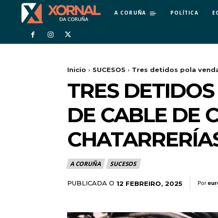
A CORUÑA
POLÍTICA
E
Inicio
SUCESOS
Tres detidos pola venda
TRES DETIDOS
DE CABLE DE 
CHATARRERÍAS
A CORUÑA
SUCESOS
PUBLICADA O
12 FEBREIRO, 2025
Por
eur