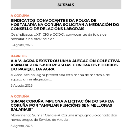
ÚLTIMAS
A CORUÑA
SINDICATOS CONVOCANTES DA FOLGA DE
HOSTALARÍA NA CORUÑA SOLICITAN A MEDIACIÓN DO
CONSELLO DE RELACIÓNS LABORAIS
Os sindicatos UXT, CIG e CCOO, convocantes da folga de
hostalaría na provincia da...
5 Agosto, 2026
BARRIOS
A A.V. AGRA REXISTROU UNHA ALEGACIÓN COLECTIVA
ASINADA POR 5.800 PERSOAS CONTRA OS EDIFICIOS
DO PARQUE DA AGRA
A Asoc. Veciñal Agra presentaba esta mañá de martes 4 de
agosto unha alegación...
5 Agosto, 2026
A CORUÑA
SUMAR CORUÑA IMPUGNA A LICITACIÓN DO SAF DA
CORUÑA POR “AMPLIAR FUNCIÓNS SEN MELLORAS
SALARIAIS”
Movemento Sumar Galicia-A Coruña impugnou o contido dos
novos pregos do Servizo de Axuda...
5 Agosto, 2026