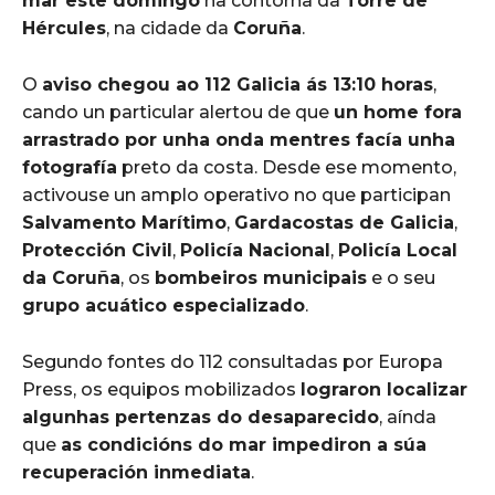
mar este domingo
na contorna da
Torre de
Hércules
, na cidade da
Coruña
.
O
aviso chegou ao 112 Galicia ás 13:10 horas
,
cando un particular alertou de que
un home fora
arrastrado por unha onda mentres facía unha
fotografía
preto da costa. Desde ese momento,
activouse un amplo operativo no que participan
Salvamento Marítimo
,
Gardacostas de Galicia
,
Protección Civil
,
Policía Nacional
,
Policía Local
da Coruña
, os
bombeiros municipais
e o seu
grupo acuático especializado
.
Segundo fontes do 112 consultadas por Europa
Press, os equipos mobilizados
lograron localizar
algunhas pertenzas do desaparecido
, aínda
que
as condicións do mar impediron a súa
recuperación inmediata
.