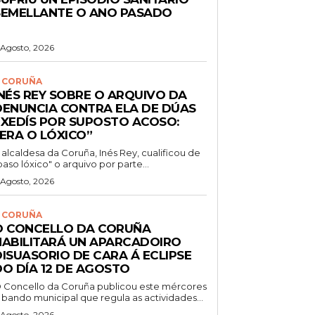
SEMELLANTE O ANO PASADO
 Agosto, 2026
 CORUÑA
INÉS REY SOBRE O ARQUIVO DA
DENUNCIA CONTRA ELA DE DÚAS
EXEDÍS POR SUPOSTO ACOSO:
“ERA O LÓXICO”
 alcaldesa da Coruña, Inés Rey, cualificou de
paso lóxico" o arquivo por parte...
 Agosto, 2026
 CORUÑA
O CONCELLO DA CORUÑA
HABILITARÁ UN APARCADOIRO
DISUASORIO DE CARA Á ECLIPSE
DO DÍA 12 DE AGOSTO
 Concello da Coruña publicou este mércores
 bando municipal que regula as actividades...
 Agosto, 2026