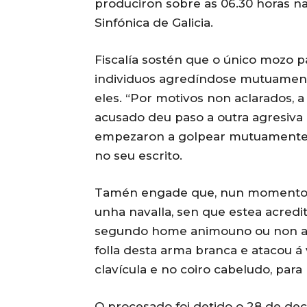
produciron sobre as 06.30 horas na
Sinfónica de Galicia.
Fiscalía sostén que o único mozo p
individuos agredíndose mutuament
eles. “Por motivos non aclarados, a
acusado deu paso a outra agresiva c
empezaron a golpear mutuamente 
no seu escrito.
Tamén engade que, nun momento da
unha navalla, sen que estea acredit
segundo home animouno ou non a util
folla desta arma branca e atacou á 
clavícula e no coiro cabeludo, par
O procesado foi detido o 28 de de