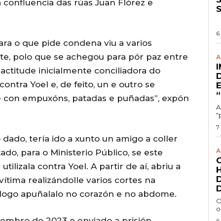
 confluencia das rúas Juan Flórez e
6
ara o que pide condena viu a varios
e, polo que se achegou para pór paz entre
A
 actitude inicialmente conciliadora do
ontra Yoel e, de feito, un e outro se
con empuxóns, patadas e puñadas”, expón
A
"
7
do, tería ido a xunto un amigo a coller
A
ado, para o Ministerio Público, se este
izala contra Yoel. A partir de aí, abriu a
vítima realizándolle varios cortes na
a logo apuñalalo no corazón e no abdome.
O
o
cembro de 2023 e enviado a prisión
6