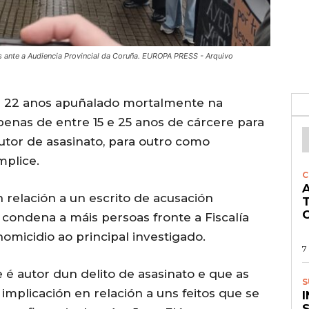
s ante a Audiencia Provincial da Coruña. EUROPA PRESS - Arquivo
de 22 anos apuñalado mortalmente na
penas de entre 15 e 25 anos de cárcere para
utor de asasinato, para outro como
mplice.
C
A
en relación a un escrito de acusación
O
 condena a máis persoas fronte a Fiscalía
omicidio ao principal investigado.
7
 é autor dun delito de asasinato e que as
S
implicación en relación a uns feitos que se
S