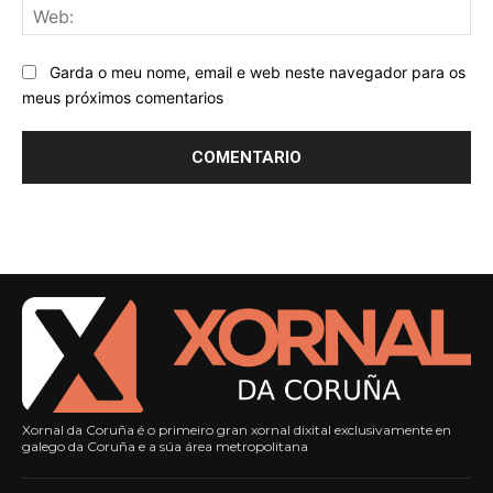
We
Garda o meu nome, email e web neste navegador para os
meus próximos comentarios
Xornal da Coruña é o primeiro gran xornal dixital exclusivamente en
galego da Coruña e a súa área metropolitana