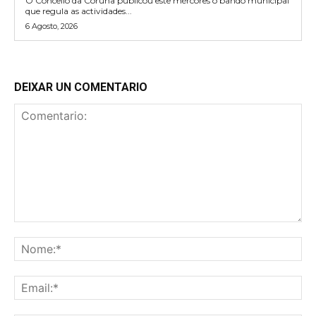
O Concello da Coruña publicou este mércores o bando municipal
que regula as actividades...
6 Agosto, 2026
DEIXAR UN COMENTARIO
Comentario:
No
Ema