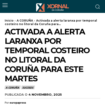
Inicio
A CORUÑA
Activada a alerta laranxa por temporal
costeiro no litoral da Coruña para...
ACTIVADA A ALERTA
LARANXA POR
TEMPORAL COSTEIRO
NO LITORAL DA
CORUÑA PARA ESTE
MARTES
A CORUÑA
SUCESOS
PUBLICADA O
4 NOVEMBRO, 2025
Por
europapress