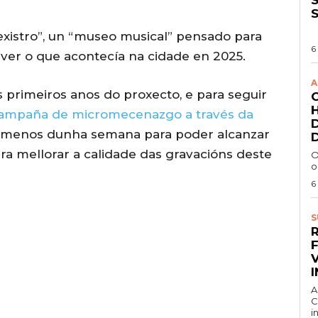
rexistro”, un “museo musical” pensado para
6
ver o que acontecía na cidade en 2025.
A
 primeiros anos do proxecto, e para seguir
ampaña de micromecenazgo a través da
, menos dunha semana para poder alcanzar
ra mellorar a calidade das gravacións deste
O
o
6
S
A
C
i