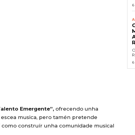
6
A
O
R
6
Talento Emergente”,
ofrecendo unha
a escea musica, pero tamén pretende
sí como construír unha comunidade musical