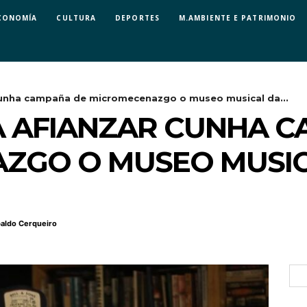
CONOMÍA
CULTURA
DEPORTES
M.AMBIENTE E PATRIMONIO
 cunha campaña de micromecenazgo o museo musical da...
A AFIANZAR CUNHA 
ZGO O MUSEO MUSIC
aldo Cerqueiro