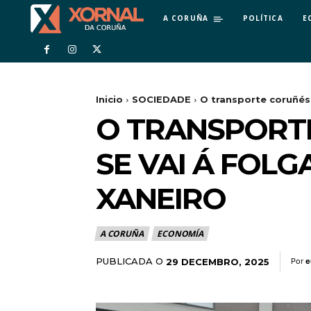
A CORUÑA
POLÍTICA
E
Inicio
SOCIEDADE
O transporte coruñés 
O TRANSPORT
SE VAI Á FOLG
XANEIRO
A CORUÑA
ECONOMÍA
PUBLICADA O
29 DECEMBRO, 2025
Por
e