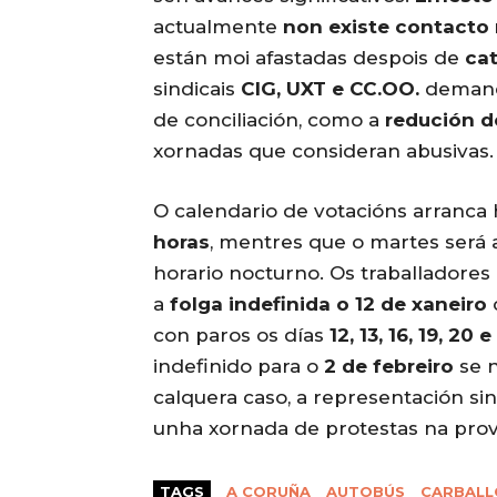
actualmente
non existe contacto
están moi afastadas despois de
ca
sindicais
CIG, UXT e CC.OO.
demanda
de conciliación, como a
redución 
xornadas que consideran abusivas.
O calendario de votacións arranca
horas
, mentres que o martes será
horario nocturno. Os traballadores d
a
folga indefinida o 12 de xaneiro
con paros os días
12, 13, 16, 19, 20 e
indefinido para o
2 de febreiro
se 
calquera caso, a representación sin
unha xornada de protestas na prov
TAGS
A CORUÑA
AUTOBÚS
CARBALL