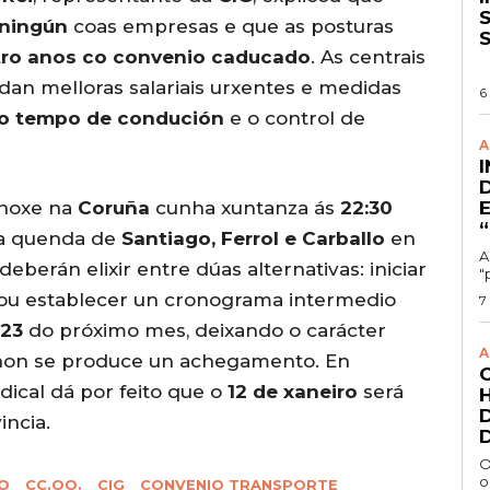
S
 ningún
coas empresas e que as posturas
tro anos co convenio caducado
. As centrais
n melloras salariais urxentes e medidas
6
do tempo de condución
e o control de
A
 hoxe na
Coruña
cunha xuntanza ás
22:30
 a quenda de
Santiago, Ferrol e Carballo
en
A
eberán elixir entre dúas alternativas: iniciar
"
ou establecer un cronograma intermedio
7
 23
do próximo mes, deixando o carácter
A
non se produce un achegamento. En
dical dá por feito que o
12 de xaneiro
será
incia.
O
o
O
CC.OO.
CIG
CONVENIO TRANSPORTE