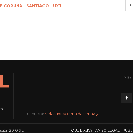
6
E CORUÑA
SANTIAGO
UXT
SÍG
l
rea
Contacta:
redaccion@xornaldacoruña.gal
ción 2010 S.L.
QUE É XdC?
|
AVISO LEGAL
|
PUBL