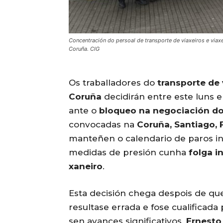
Concentración do persoal de transporte de viaxeiros e viax
Coruña. CIG
Os traballadores do
transporte de 
Coruña
decidirán entre este luns e
ante o
bloqueo na negociación do
convocadas na
Coruña, Santiago, F
manteñen o calendario de paros i
medidas de presión cunha
folga i
xaneiro
.
Esta decisión chega despois de qu
resultase errada e fose cualificad
sen avances significativos.
Ernesto