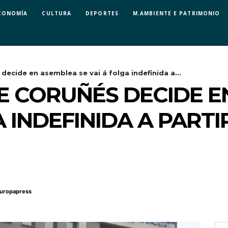
CONOMÍA
CULTURA
DEPORTES
M.AMBIENTE E PATRIMONIO
decide en asemblea se vai á folga indefinida a...
E CORUÑÉS DECIDE E
A INDEFINIDA A PARTI
uropapress