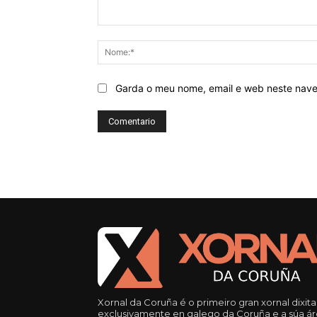
Comentario:
Garda o meu nome, email e web neste nav
Xornal da Coruña é o primeiro gran xornal dixita
exclusivamente en galego da Coruña e a súa á