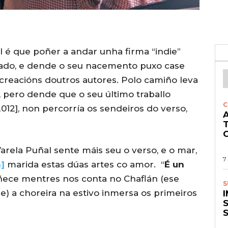
 I é que poñer a andar unha firma “indie”
ado, e dende o seu nacemento puxo case
 creacións doutros autores. Polo camiño leva
, pero dende que o seu último traballo
C
2012], non percorría os sendeiros do verso,
A
O
rela Puñal sente máis seu o verso, e o mar,
7
]
marida estas dúas artes co amor. “
É un
ece mentres nos conta no Chaflán (ese
S
e) a choreira na estivo inmersa os primeiros
S