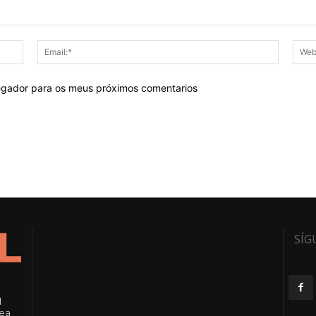
Nome:*
Email:*
egador para os meus próximos comentarios
SÍG
l
rea