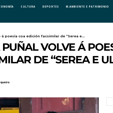
CONOMÍA
CULTURA
DEPORTES
M.AMBIENTE E PATRIMONIO
 á poesía coa edición facsimilar de “Serea e...
 PUÑAL VOLVE Á POE
MILAR DE “SEREA E UL
rqueiro