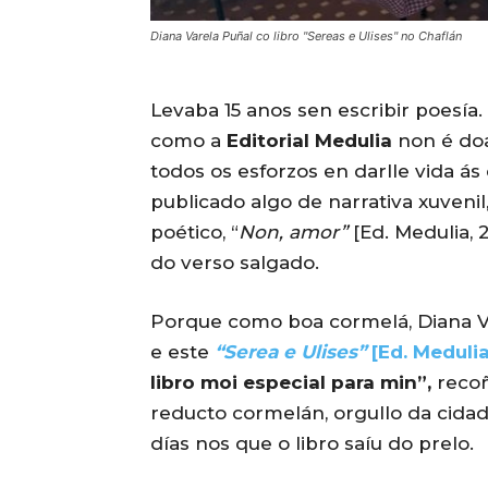
Diana Varela Puñal co libro "Sereas e Ulises" no Chaflán
Levaba 15 anos sen escribir poesía.
como a
Editorial Medulia
non é do
todos os esforzos en darlle vida ás
publicado algo de narrativa xuvenil
poético, “
Non, amor”
[Ed. Medulia, 
do verso salgado.
Porque como boa cormelá, Diana Va
e este
“Serea e Ulises”
[Ed. Medulia
libro moi especial para min”,
recoñ
reducto cormelán, orgullo da cidad
días nos que o libro saíu do prelo.