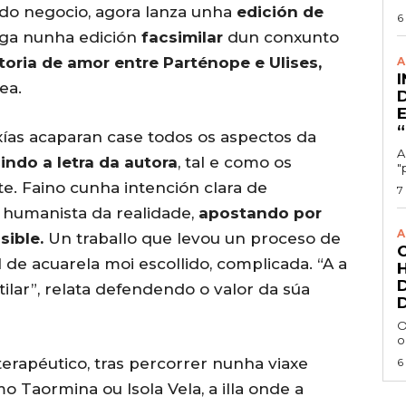
 do negocio, agora lanza unha
edición de
6
ga nunha edición
facsimilar
dun conxunto
toria de amor entre Parténope e Ulises,
A
ea.
xías acaparan case todos os aspectos da
A
indo a letra da autora
, tal e como os
"
e. Faino cunha intención clara de
7
 humanista da realidade,
apostando por
A
sible.
Un traballo que levou un proceso de
de acuarela moi escollido, complicada. “A a
ilar”, relata defendendo o valor da súa
O
o
terapéutico, tras percorrer nunha viaxe
6
 Taormina ou Isola Vela, a illa onde a