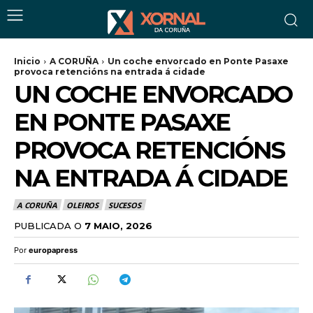
Inicio
A CORUÑA
Un coche envorcado en Ponte Pasaxe
provoca retencións na entrada á cidade
UN COCHE ENVORCADO
EN PONTE PASAXE
PROVOCA RETENCIÓNS
NA ENTRADA Á CIDADE
A CORUÑA
OLEIROS
SUCESOS
PUBLICADA O
7 MAIO, 2026
Por
europapress