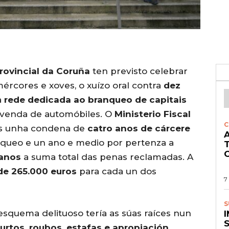
rovincial da Coruña
ten previsto celebrar
ércores e xoves, o xuízo oral contra
dez
a
rede dedicada ao branqueo de capitais
 venda de automóbiles. O
Ministerio Fiscal
C
dos unha condena de
catro anos de cárcere
A
nqueo e un ano e medio por pertenza a
O
anos
a suma total das penas reclamadas. A
 de 265.000 euros
para cada un dos
7
S
esquema delituoso tería as súas raíces nun
S
furtos, roubos, estafas e apropiación