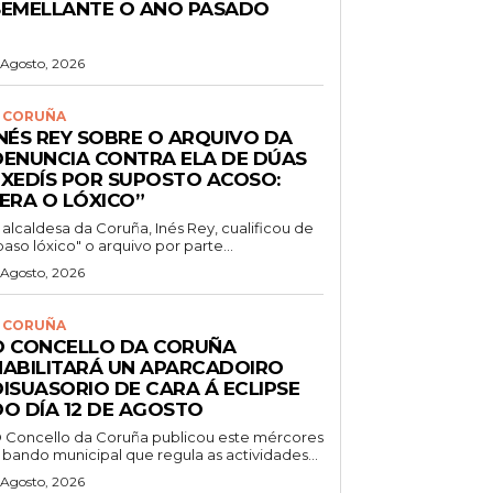
SEMELLANTE O ANO PASADO
 Agosto, 2026
 CORUÑA
INÉS REY SOBRE O ARQUIVO DA
DENUNCIA CONTRA ELA DE DÚAS
EXEDÍS POR SUPOSTO ACOSO:
“ERA O LÓXICO”
 alcaldesa da Coruña, Inés Rey, cualificou de
paso lóxico" o arquivo por parte...
 Agosto, 2026
 CORUÑA
O CONCELLO DA CORUÑA
HABILITARÁ UN APARCADOIRO
DISUASORIO DE CARA Á ECLIPSE
DO DÍA 12 DE AGOSTO
 Concello da Coruña publicou este mércores
 bando municipal que regula as actividades...
 Agosto, 2026