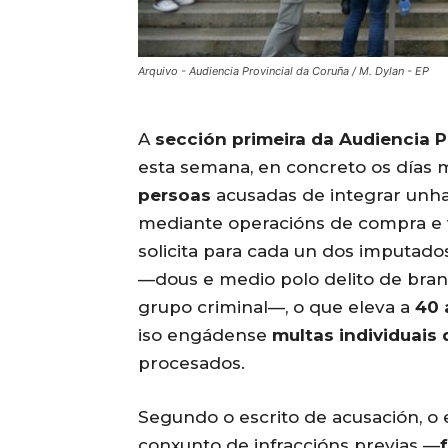
Arquivo - Audiencia Provincial da Coruña / M. Dylan - EP
A
sección primeira da Audiencia P
esta semana, en concreto os días m
persoas
acusadas de integrar unh
mediante operacións de compra e
solicita para cada un dos imputa
—dous e medio polo delito de bra
grupo criminal—, o que eleva a
40 
iso engádense
multas individuais
procesados.
Segundo o escrito de acusación, o 
conxunto de infraccións previas —