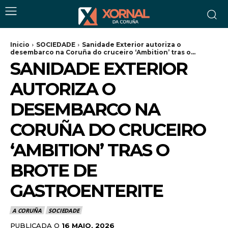
Inicio
SOCIEDADE
Sanidade Exterior autoriza o
desembarco na Coruña do cruceiro ‘Ambition’ tras o...
SANIDADE EXTERIOR
AUTORIZA O
DESEMBARCO NA
CORUÑA DO CRUCEIRO
‘AMBITION’ TRAS O
BROTE DE
GASTROENTERITE
A CORUÑA
SOCIEDADE
PUBLICADA O
16 MAIO, 2026