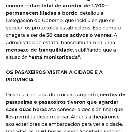
común —dun total de arredor de 1.700—
permanecen illadas a bordo
, detallou a
Delegación do Goberno, que incidiu en que se
seguen os protocolos establecidos. Ese número
chegara a ser de
30 casos activos o venres
. A
administración estatal transmitiu tamén unha
mensaxe de tranquilidade
, subliñando que a
situación
“está monitorizada”
.
OS PASAXEIROS VISITAN A CIDADE E A
PROVINCIA
Desde a chegada do cruceiro ao porto,
centos de
pasaxeiras e pasaxeiros tiveron que agardar
case dúas horas
ata coñecer a decisión final que
lles permitiu desembarcar. Algúns achegáronse
aos exteriores da embarcación para ver a cidade.
Pasadas as
11.30 horas
, cando Sanidade Exterior