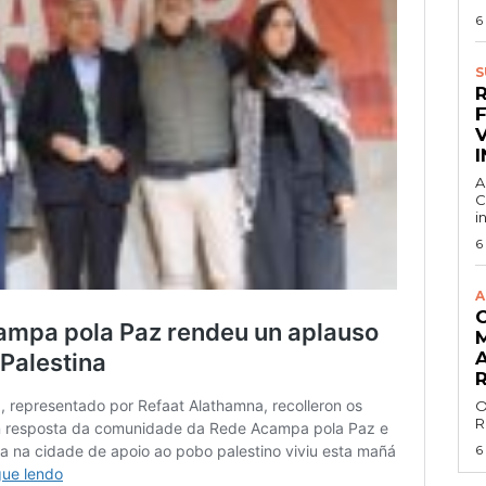
6
S
A
C
i
6
A
O
R
6