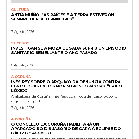
CULTURA
ANTÍA MUÍÑO: “AS RAÍCES E A TERRA ESTIVERON
SEMPRE DENDE O PRINCIPIO”
7 Agosto, 2026
SUCESOS
INVESTIGAN SE A MOZA DE SADA SUFRIU UN EPISODIO
SANITARIO SEMELLANTE O ANO PASADO
6 Agosto, 2026
A CORUÑA
INÉS REY SOBRE O ARQUIVO DA DENUNCIA CONTRA
ELA DE DÚAS EXEDÍS POR SUPOSTO ACOSO: “ERA O
LÓXICO”
A alcaldesa da Coruña, Inés Rey, cualificou de "paso lóxico" o
arquivo por parte...
7 Agosto, 2026
A CORUÑA
O CONCELLO DA CORUÑA HABILITARÁ UN
APARCADOIRO DISUASORIO DE CARA Á ECLIPSE DO
DÍA 12 DE AGOSTO
O Concello da Coruña publicou este mércores o bando municipal