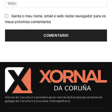
We
Garda o meu nome, email e web neste navegador para os
meus próximos comentarios
Xornal da Coruña é o primeiro gran xornal dixital exclusivamente en
galego da Coruña e a súa área metropolitana