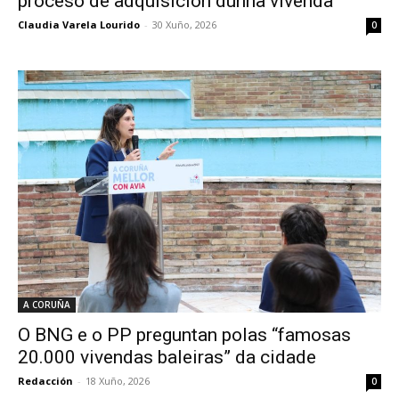
proceso de adquisición dunha vivenda”
Claudia Varela Lourido
-
30 Xuño, 2026
0
A CORUÑA
O BNG e o PP preguntan polas “famosas
20.000 vivendas baleiras” da cidade
Redacción
-
18 Xuño, 2026
0