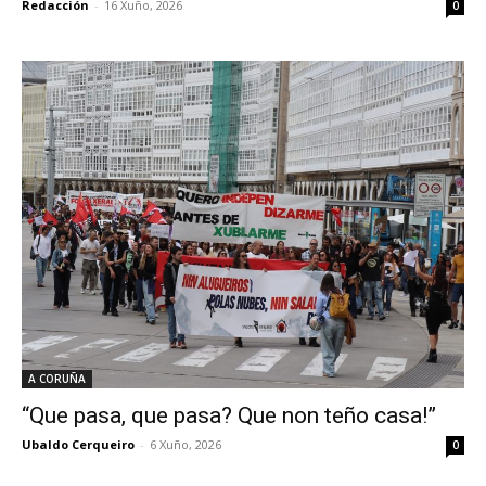
Redacción
-
16 Xuño, 2026
0
A CORUÑA
“Que pasa, que pasa? Que non teño casa!”
Ubaldo Cerqueiro
-
6 Xuño, 2026
0