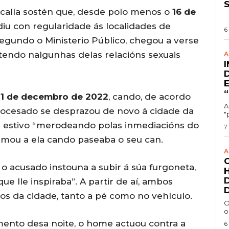
scalía sostén que, desde polo menos o
16 de
diu con regularidade ás localidades de
6
 segundo o Ministerio Público, chegou a verse
tendo nalgunhas delas relacións sexuais
A
21 de decembro de 2022
, cando, de acordo
A
procesado se desprazou de novo á cidade da
"
e estivo “merodeando polas inmediacións do
7
ximou a ela cando paseaba o seu can.
A
o acusado instouna a subir á súa furgoneta,
ue lle inspiraba”. A partir de aí, ambos
os da cidade, tanto a pé como no vehículo.
O
o
ento desa noite, o home actuou contra a
6