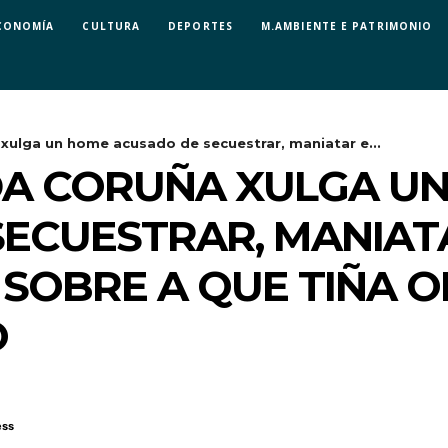
CONOMÍA
CULTURA
DEPORTES
M.AMBIENTE E PATRIMONIO
xulga un home acusado de secuestrar, maniatar e...
DA CORUÑA XULGA U
ECUESTRAR, MANIATA
SOBRE A QUE TIÑA O
O
ess