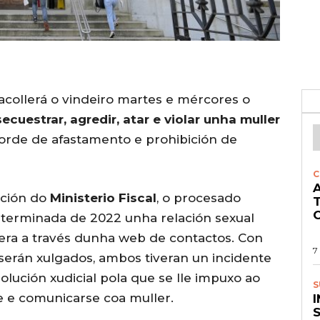
acollerá o vindeiro martes e mércores o
secuestrar, agredir, atar e violar unha muller
 orde de afastamento e prohibición de
C
A
ación do
Ministerio Fiscal
, o procesado
O
terminada de 2022 unha relación sexual
cera a través dunha web de contactos. Con
7
 serán xulgados, ambos tiveran un incidente
lución xudicial pola que se lle impuxo ao
S
 e comunicarse coa muller.
S