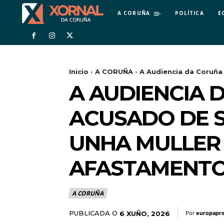
A CORUÑA
POLÍTICA
E
Inicio
A CORUÑA
A Audiencia da Coruña 
A AUDIENCIA 
ACUSADO DE S
UNHA MULLER 
AFASTAMENT
A CORUÑA
PUBLICADA O
6 XUÑO, 2026
Por
europapr