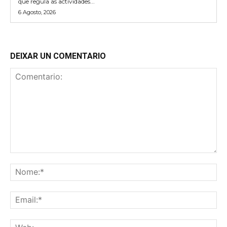
que regula as actividades...
6 Agosto, 2026
DEIXAR UN COMENTARIO
Comentario:
No
Ema
We