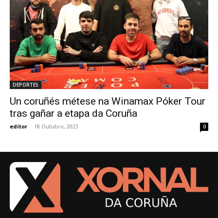
DEPORTES
Un coruñés métese na Winamax Póker Tour
tras gañar a etapa da Coruña
editor
-
18 Outubro, 2023
0