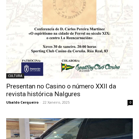
CULTURA
Presentan no Casino o número XXII da
revista histórica Nalgures
Ubaldo Cerqueiro
-
22 Xaneiro, 2025
0