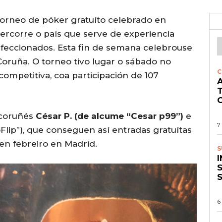
orneo de póker gratuíto celebrado en
ercorre o país que serve de experiencia
afeccionados. Esta fin de semana celebrouse
oruña. O torneo tivo lugar o sábado no
C
 competitiva, coa participación de 107
A
O
 coruñés
César P. (de alcume “Cesar p99”)
e
7
Flip”), que conseguen así entradas gratuítas
 en febreiro en Madrid.
S
S
6