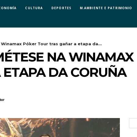
CONOMÍA
CULTURA
DEPORTES
M.AMBIENTE E PATRIMONIO
Winamax Póker Tour tras gañar a etapa da...
MÉTESE NA WINAMAX
 ETAPA DA CORUÑA
tor