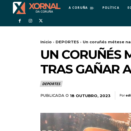
A CORUÑA
POLÍTICA
E
Inicio
DEPORTES
Un coruñés métese na 
UN CORUÑÉS 
TRAS GAÑAR A
DEPORTES
PUBLICADA O
18 OUTUBRO, 2023
Por
edi