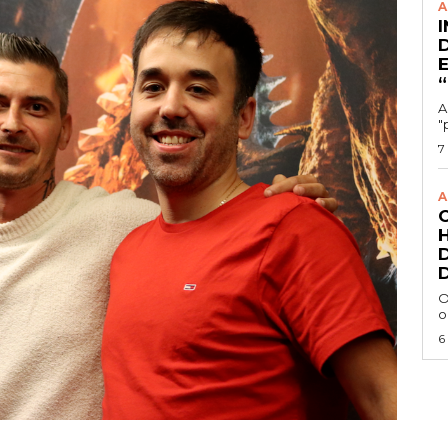
A
A
"
7
A
O
o
6