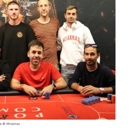
ña © Winamax