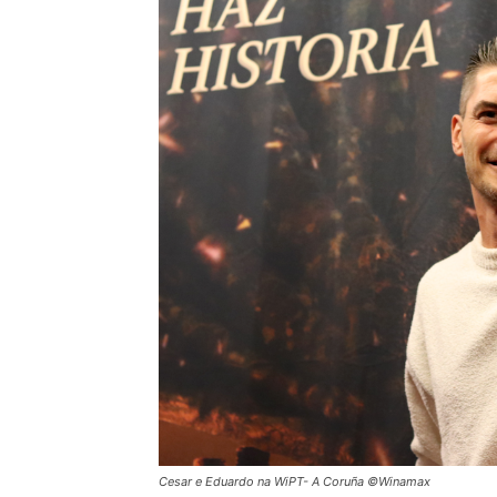
Cesar e Eduardo na WiPT- A Coruña ©Winamax