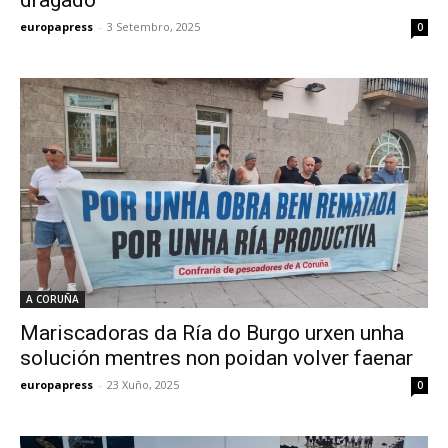
dragado
europapress
-
3 Setembro, 2025
0
A CORUÑA
Mariscadoras da Ría do Burgo urxen unha
solución mentres non poidan volver faenar
europapress
-
23 Xuño, 2025
0