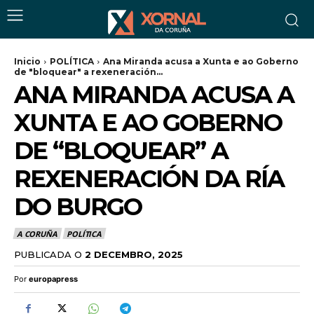
Inicio
POLÍTICA
Ana Miranda acusa a Xunta e ao Goberno
de "bloquear" a rexeneración...
ANA MIRANDA ACUSA A
XUNTA E AO GOBERNO
DE “BLOQUEAR” A
REXENERACIÓN DA RÍA
DO BURGO
A CORUÑA
POLÍTICA
PUBLICADA O
2 DECEMBRO, 2025
Por
europapress