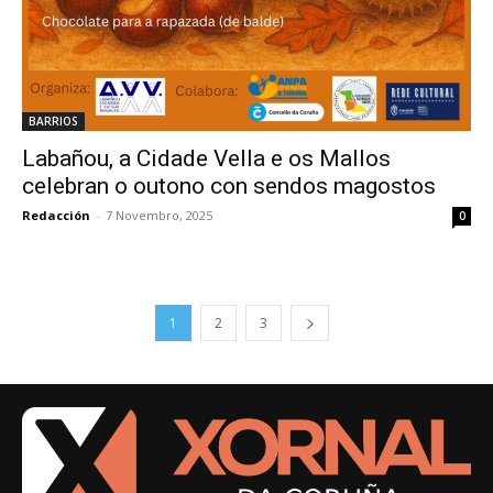
BARRIOS
Labañou, a Cidade Vella e os Mallos
celebran o outono con sendos magostos
Redacción
-
7 Novembro, 2025
0
1
2
3