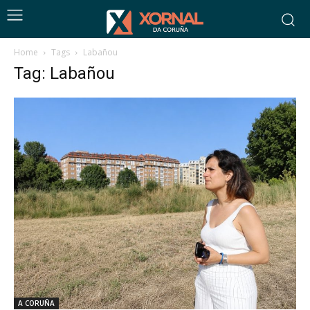
Home
Tags
Labañou
Tag: Labañou
A CORUÑA