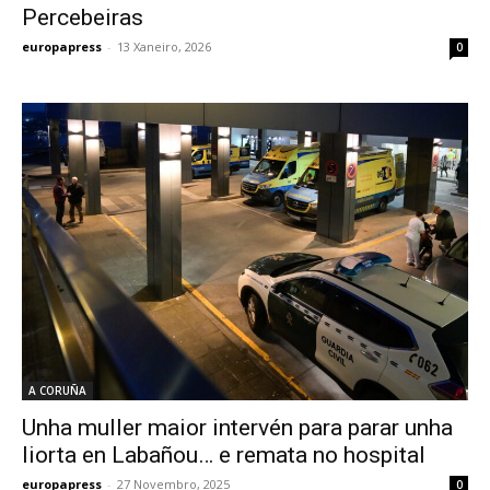
Percebeiras
europapress
-
13 Xaneiro, 2026
0
A CORUÑA
Unha muller maior intervén para parar unha
liorta en Labañou… e remata no hospital
europapress
-
27 Novembro, 2025
0