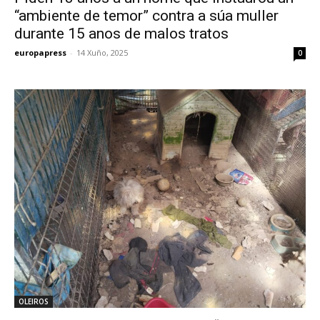
“ambiente de temor” contra a súa muller
durante 15 anos de malos tratos
europapress
-
14 Xuño, 2025
0
OLEIROS