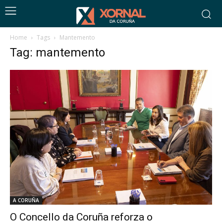
Home
Tags
Mantemento
Tag: mantemento
A CORUÑA
O Concello da Coruña reforza o