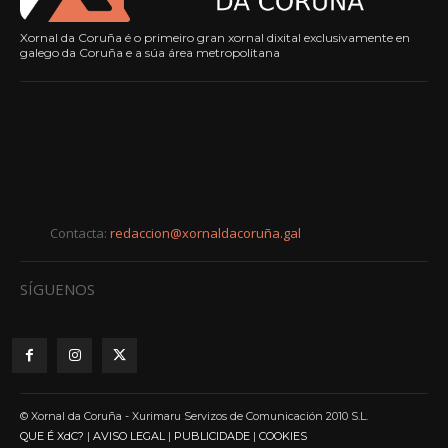
Xornal da Coruña é o primeiro gran xornal dixital exclusivamente en
galego da Coruña e a súa área metropolitana
Contacta:
redaccion@xornaldacoruña.gal
SÍGUENOS
© Xornal da Coruña - Xurimaru Servizos de Comunicación 2010 S.L.
QUE É XdC?
|
AVISO LEGAL
|
PUBLICIDADE
|
COOKIES