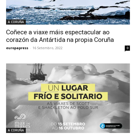
A CORUÑA
Coñece a viaxe máis espectacular ao
corazón da Antártida na propia Coruña
europapress
-
16 Setembro, 2022
0
A CORUÑA