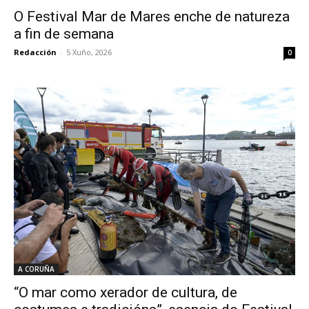
O Festival Mar de Mares enche de natureza
a fin de semana
Redacción
-
5 Xuño, 2026
0
A CORUÑA
“O mar como xerador de cultura, de