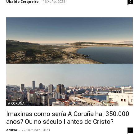
Ubaldo Cerqueiro
-
16 Xuño, 2025
0
A CORUÑA
Imaxinas como sería A Coruña hai 350.000
anos? Ou no século I antes de Cristo?
editor
-
22 Outubro, 2023
0