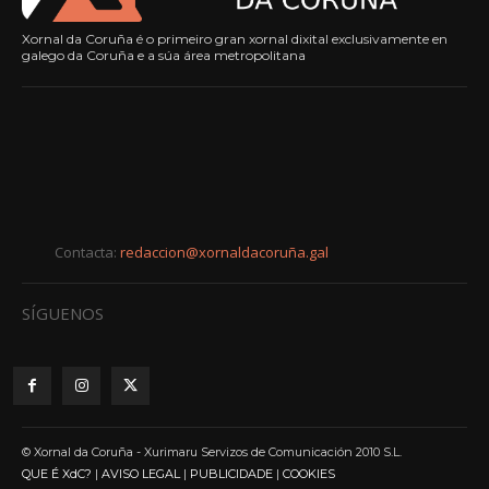
Xornal da Coruña é o primeiro gran xornal dixital exclusivamente en
galego da Coruña e a súa área metropolitana
Contacta:
redaccion@xornaldacoruña.gal
SÍGUENOS
© Xornal da Coruña - Xurimaru Servizos de Comunicación 2010 S.L.
QUE É XdC?
|
AVISO LEGAL
|
PUBLICIDADE
|
COOKIES