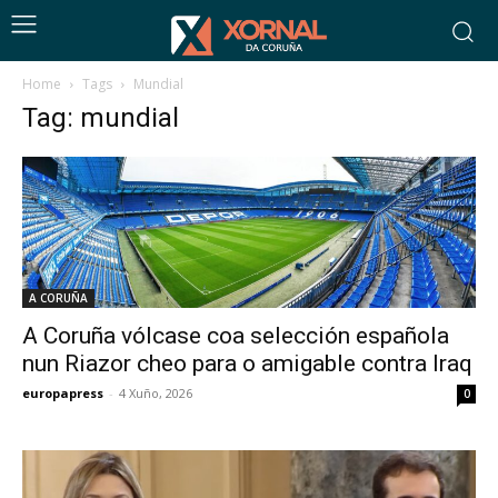
Home
Tags
Mundial
Tag: mundial
A CORUÑA
A Coruña vólcase coa selección española
nun Riazor cheo para o amigable contra Iraq
europapress
-
4 Xuño, 2026
0