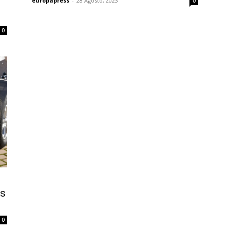
europapress
-
28 Agosto, 2023
0
0
os
0