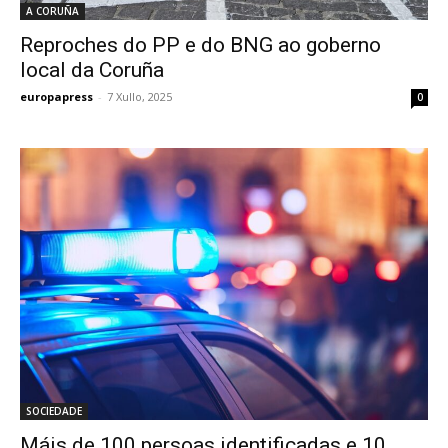
A CORUÑA
Reproches do PP e do BNG ao goberno
local da Coruña
europapress
-
7 Xullo, 2025
0
SOCIEDADE
Máis de 100 persoas identificadas e 10