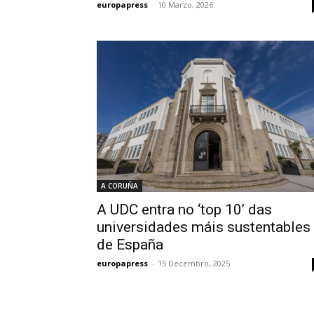
europapress
-
10 Marzo, 2026
A CORUÑA
A UDC entra no ‘top 10’ das
universidades máis sustentables
de España
europapress
-
15 Decembro, 2025