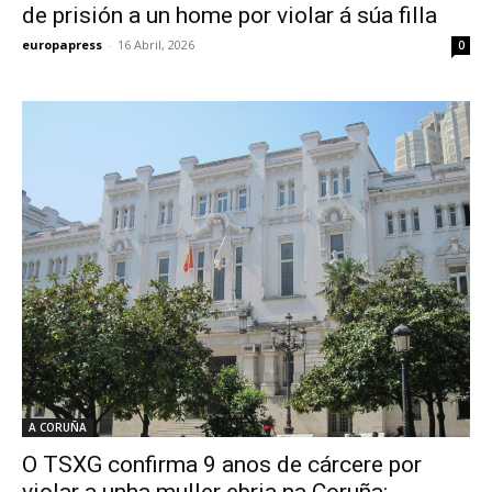
de prisión a un home por violar á súa filla
europapress
-
16 Abril, 2026
0
A CORUÑA
O TSXG confirma 9 anos de cárcere por