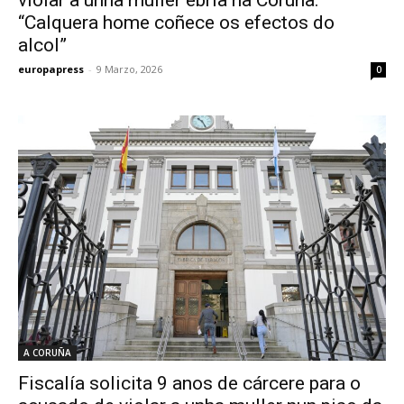
violar a unha muller ebria na Coruña:
“Calquera home coñece os efectos do
alcol”
europapress
-
9 Marzo, 2026
0
A CORUÑA
Fiscalía solicita 9 anos de cárcere para o