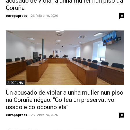
acusado de violar a unha muller nun piso da
Coruña
europapress
-
26 Febreiro, 2026
0
A CORUÑA
Un acusado de violar a unha muller nun piso
na Coruña négao: “Colleu un preservativo
usado e colocouno ela”
europapress
-
25 Febreiro, 2026
0